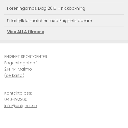
Föreningarnas Dag 2015 – Kickboxning
5 fartfyllda matcher med Enighets boxare
Visa ALLA filmer »
Taekwondo Träningsläger
Kendo action – Landslagets träningsläger
ENIGHET SPORTCENTER
Se Superkicken – JKA RM Sweden 2010 Karate
Fagerstagatan 1
214 44 Malmö
VM i karate – självförsvar i världsklass
(
se karta
)
Kronprinsessan Victoria och Prins Daniel på Enighet
Sportcenter
Kontakta oss:
040-192260
info@enighet.se