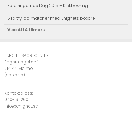
Föreningarnas Dag 2015 – Kickboxning
5 fartfyllda matcher med Enighets boxare
Visa ALLA filmer »
Taekwondo Träningsläger
Kendo action – Landslagets träningsläger
ENIGHET SPORTCENTER
Se Superkicken – JKA RM Sweden 2010 Karate
Fagerstagatan 1
214 44 Malmö
VM i karate – självförsvar i världsklass
(
se karta
)
Kronprinsessan Victoria och Prins Daniel på Enighet
Sportcenter
Kontakta oss:
040-192260
info@enighet.se