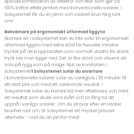
speciell kombination av reflektor och filter som ger ca
100% bättre effekt jämfört med konventionella solarier. I
Solsystemet får du en jämn och vackert brun färg runt
om!
Bekvämare på ergonomiskt utformad liggyta
Skönare än i solsystemet kan du inte sola. En ergonomiskt
utformad liggyta med extra stöd för huvudet minskar
trycket på de kroppsställen som normalt utsätts för störst
tryck när man ligger ned. Det är lika skönt och vilsamt att
sola på rygg som på mage. Njut av komforten i
Solsystemet!
I Solsystemet solar du smartare
I konventionella solarier solar du vanligtvis i 30 minuter till
ett visst pris och med ett varierande resultat. I
Solsystemet solar du kortare tid, men effektivare och med
ett resultat som skulle vara svårt och ta lång tid att
uppnå i vanliga solarier. Om du strävar efter en vacker
brunhet runt om, är Solsystemet ett mycket prisvärt
alternativ – vad du än jämför med!