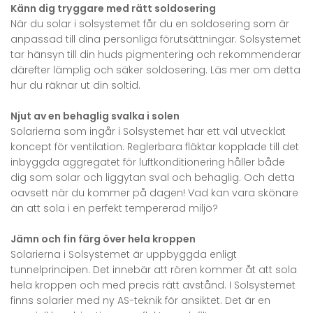
Känn dig tryggare med rätt soldosering
När du solar i solsystemet får du en soldosering som är
anpassad till dina personliga förutsättningar. Solsystemet
tar hänsyn till din huds pigmentering och rekommenderar
därefter lämplig och säker soldosering. Läs mer om detta
hur du räknar ut din soltid.
Njut av en behaglig svalka i solen
Solarierna som ingår i Solsystemet har ett väl utvecklat
koncept för ventilation. Reglerbara fläktar kopplade till det
inbyggda aggregatet för luftkonditionering håller både
dig som solar och liggytan sval och behaglig. Och detta
oavsett när du kommer på dagen! Vad kan vara skönare
än att sola i en perfekt tempererad miljö?
Jämn och fin färg över hela kroppen
Solarierna i Solsystemet är uppbyggda enligt
tunnelprincipen. Det innebär att rören kommer åt att sola
hela kroppen och med precis rätt avstånd. I Solsystemet
finns solarier med ny AS-teknik för ansiktet. Det är en