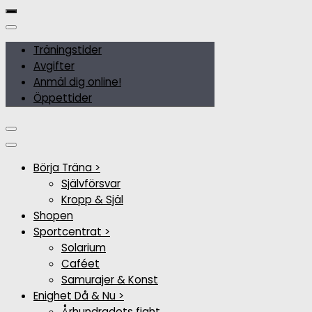
Träningstider
Avgifter
Anmäl dig online!
Öppettider
Börja Träna >
Självförsvar
Kropp & Själ
Shopen
Sportcentrat >
Solarium
Caféet
Samurajer & Konst
Enighet Då & Nu >
Århundradets fight