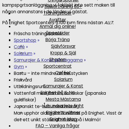
kampsportsanläggning vi faktiskt inte sett maken till
Seniorträning 60+
någon annanstans i de länder vi gästat.
Träningstider
Avgifter
På Enighet Sportcenters 3.100 kvm finns nästan
ALLT
:
Anmäl dig online!
Öppettider
Fräscha träningslokaler
Börja Träna
Sportshop
»
Självförsvar
Café
»
Kropp & Själ
Solarium
»
Shopen
Samurajer & Konst på väggarna
»
Sportcentrat
Gym
»
Caféet
Bastu – inte mindre än tre stycken
Solarium
Friskvård
Samurajer & Konst
Utbildningsrum
Enighet Då & Nu
Vattenfall med damm, koi-fiskar (japanska
Mesta Mästarna
guldfiskar)
Århundradets fight
Japanskt te-hus….med mera!
Enighets vänner
Man upphör aldrig att förvånas på Enighet. Visst är
Enighet idag
det ett unikt ställe att träna på i Malmö!
FAQ – Vanliga frågor