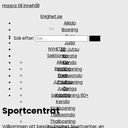
Hoppa till innehåll
Enighet.se
Aikido
Boxning
Gym
Sök efter:
Judo
NYHETER
Ju-Jutsu
Sektioner
Karate
Aikido
Kendo
Boxning
Kickboxning
Gym
Taekwondo
Ju-Jutsu
Thaiboxning
Judo
Övriga
Karate
Seniorträning 60+
Kendo
Sportcentrat
Kickboxning
Taekwondo
Thaiboxning
Välkommen att besöka Enighet Sportcenter, en
Övriga Sporter