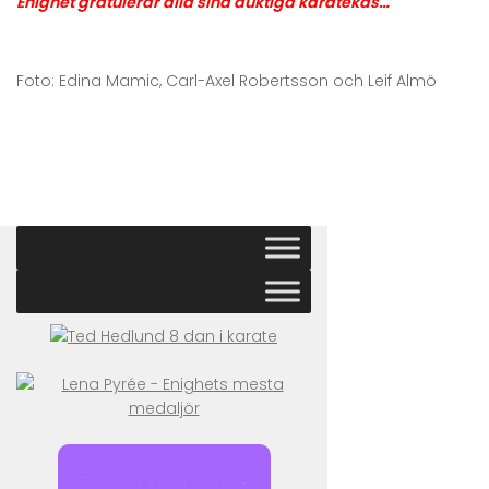
Enighet gratulerar alla sina duktiga karatekas…
Foto: Edina Mamic, Carl-Axel Robertsson och Leif Almö