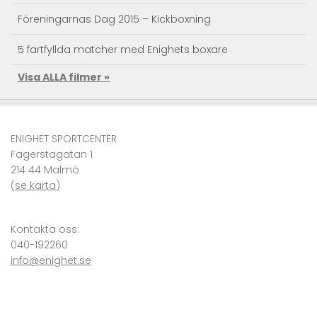
Föreningarnas Dag 2015 – Kickboxning
5 fartfyllda matcher med Enighets boxare
Visa ALLA filmer »
Taekwondo Träningsläger
Kendo action – Landslagets träningsläger
ENIGHET SPORTCENTER
Se Superkicken – JKA RM Sweden 2010 Karate
Fagerstagatan 1
214 44 Malmö
VM i karate – självförsvar i världsklass
(
se karta
)
Kronprinsessan Victoria och Prins Daniel på Enighet
Sportcenter
Kontakta oss:
040-192260
info@enighet.se