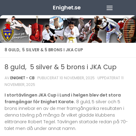
Enighet.se
Hoppa till innehåll
8 GULD, 5 SILVER & 5 BRONS I JKA CUP
8 guld, 5 silver & 5 brons i JKA Cup
AV
ENIGHET - CB
· PUBLICERAT
10 NOVEMBER, 2025
· UPPDATERAT
11
NOVEMBER, 2025
I stortävlingen JKA Cup i Lund i helgen blev det stora
framgångar för Enighet Karate.
8 guld, 5 silver och 5
brons innebar en av de mer framgångsrika resultaten i
denna tävling på många år vilket gladde klubbens
elittränare Robert Tegel. Tävlingen startade redan på 70-
talet men då under annat namn.