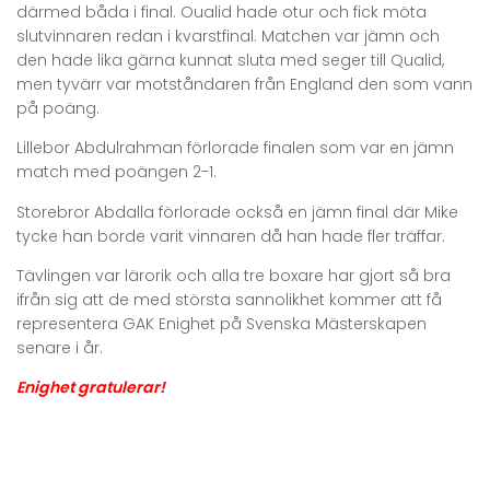
därmed båda i final. Oualid hade otur och fick möta
slutvinnaren redan i kvarstfinal. Matchen var jämn och
den hade lika gärna kunnat sluta med seger till Qualid,
men tyvärr var motståndaren från England den som vann
på poäng.
Lillebor Abdulrahman förlorade finalen som var en jämn
match med poängen 2-1.
Storebror Abdalla förlorade också en jämn final där Mike
tycke han borde varit vinnaren då han hade fler träffar.
Tävlingen var lärorik och alla tre boxare har gjort så bra
ifrån sig att de med största sannolikhet kommer att få
representera GAK Enighet på Svenska Mästerskapen
senare i år.
Enighet gratulerar!