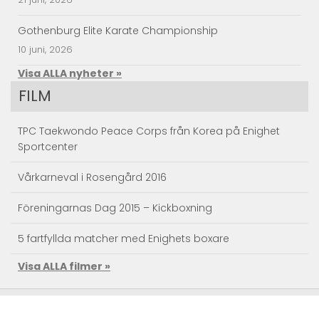
Gothenburg Elite Karate Championship
10 juni, 2026
Visa ALLA nyheter »
FILM
TPC Taekwondo Peace Corps från Korea på Enighet
Sportcenter
Vårkarneval i Rosengård 2016
Föreningarnas Dag 2015 – Kickboxning
5 fartfyllda matcher med Enighets boxare
Visa ALLA filmer »
Taekwondo Träningsläger
Kendo action – Landslagets träningsläger