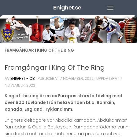
Enighet.se
Hoppa till innehåll
FRAMGÅNGAR I KING OF THE RING
Framgångar i King Of The Ring
AV
ENIGHET - CB
· PUBLICERAT
7 NOVEMBER, 2022
· UPPDATERAT
7
NOVEMBER, 2022
King of the ring är en av Europas största tävling med
över 600 tävlande från hela världen bl.a. Bahrain,
Kanada, England, Tykland mm.
Enighets deltagare var Abdalla Ramadan, Abdulrahman
Ramadan & Oualid Boulayoun. Ramadanbröderna vann
sina första och andra matcher utan problem och var