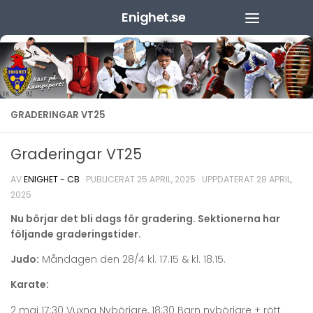
Enighet.se
Hoppa till innehåll
GRADERINGAR VT25
Graderingar VT25
AV
ENIGHET - CB
· PUBLICERAT
25 APRIL, 2025
· UPPDATERAT
28 APRIL,
2025
Nu börjar det bli dags för gradering. Sektionerna har
följande graderingstider.
Judo:
Måndagen den 28/4 kl. 17.15 & kl. 18.15.
Karate:
2 maj 17:30 Vuxna Nybörjare, 18:30 Barn nybörjare + rött