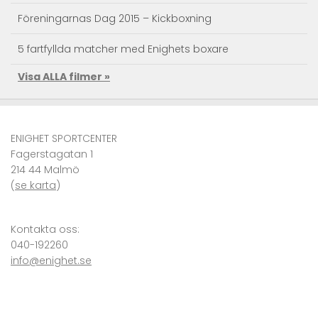
Föreningarnas Dag 2015 – Kickboxning
5 fartfyllda matcher med Enighets boxare
Visa ALLA filmer »
Taekwondo Träningsläger
Kendo action – Landslagets träningsläger
ENIGHET SPORTCENTER
Se Superkicken – JKA RM Sweden 2010 Karate
Fagerstagatan 1
214 44 Malmö
VM i karate – självförsvar i världsklass
(
se karta
)
Kronprinsessan Victoria och Prins Daniel på Enighet
Sportcenter
Kontakta oss:
040-192260
info@enighet.se