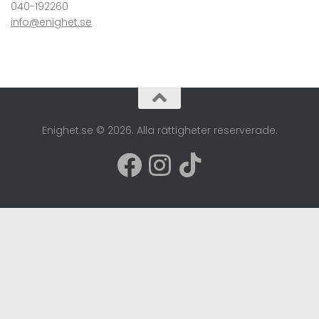
040-192260
info@enighet.se
Enighet.se © 2026. Alla rättigheter reserverade.