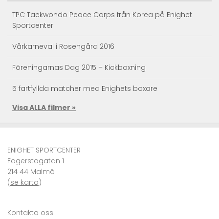
TPC Taekwondo Peace Corps från Korea på Enighet
Sportcenter
Vårkarneval i Rosengård 2016
Föreningarnas Dag 2015 – Kickboxning
5 fartfyllda matcher med Enighets boxare
Visa ALLA filmer »
Taekwondo Träningsläger
Kendo action – Landslagets träningsläger
ENIGHET SPORTCENTER
Se Superkicken – JKA RM Sweden 2010 Karate
Fagerstagatan 1
214 44 Malmö
VM i karate – självförsvar i världsklass
(
se karta
)
Kronprinsessan Victoria och Prins Daniel på Enighet
Sportcenter
Kontakta oss: