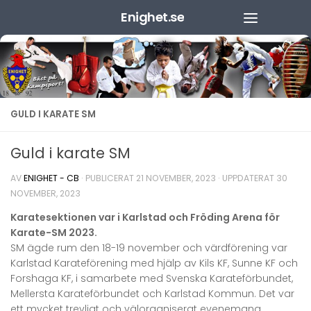
Enighet.se
Hoppa till innehåll
GULD I KARATE SM
Guld i karate SM
AV
ENIGHET - CB
· PUBLICERAT
21 NOVEMBER, 2023
· UPPDATERAT
30
NOVEMBER, 2023
Karatesektionen var i Karlstad och Fröding Arena för
Karate-SM 2023.
SM ägde rum den 18-19 november och värdförening var
Karlstad Karateförening med hjälp av Kils KF, Sunne KF och
Forshaga KF, i samarbete med Svenska Karateförbundet,
Mellersta Karateförbundet och Karlstad Kommun. Det var
ett mycket trevligt och välorganiserat evenemang.