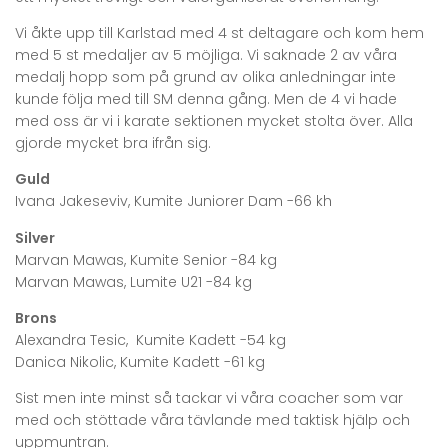
Vi åkte upp till Karlstad med 4 st deltagare och kom hem
med 5 st medaljer av 5 möjliga. Vi saknade 2 av våra
medalj hopp som på grund av olika anledningar inte
kunde följa med till SM denna gång. Men de 4 vi hade
med oss är vi i karate sektionen mycket stolta över. Alla
gjorde mycket bra ifrån sig.
Guld
Ivana Jakeseviv, Kumite Juniorer Dam -66 kh
Silver
Marvan Mawas, Kumite Senior -84 kg
Marvan Mawas, Lumite U21 -84 kg
Brons
Alexandra Tesic, Kumite Kadett -54 kg
Danica Nikolic, Kumite Kadett -61 kg
Sist men inte minst så tackar vi våra coacher som var
med och stöttade våra tävlande med taktisk hjälp och
uppmuntran.