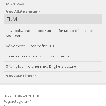
10 juni, 2026
Visa ALLA nyheter »
FILM
TPC Taekwondo Peace Corps från Korea på Enighet
Sportcenter
Vårkarneval i Rosengård 2016
Föreningarnas Dag 2015 – Kickboxning
5 fartfyllda matcher med Enighets boxare
Visa ALLA filmer »
Taekwondo Träningsläger
Kendo action – Landslagets träningsläger
ENIGHET SPORTCENTER
Se Superkicken – JKA RM Sweden 2010 Karate
Fagerstagatan 1