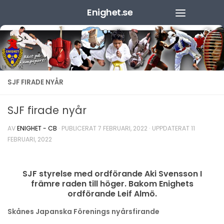
Enighet.se
Hoppa till innehåll
SJF FIRADE NYÅR
SJF firade nyår
AV
ENIGHET - CB
· PUBLICERAT
7 FEBRUARI, 2022
· UPPDATERAT
11
FEBRUARI, 2022
SJF styrelse med ordförande Aki Svensson I
främre raden till höger. Bakom Enighets
ordförande Leif Almö.
Skånes Japanska Förenings nyårsfirande