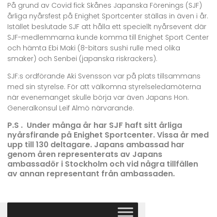
På grund av Covid fick Skånes Japanska Förenings (SJF)
årliga nyårsfest på Enighet Sportcenter ställas in även i år.
Istället beslutade SJF att hålla ett speciellt nyårsevent där
SJF-medlemmarna kunde komma till Enighet Sport Center
och hämta Ebi Maki (8-bitars sushi rulle med olika
smaker) och Senbei (japanska riskrackers).
SJF:s ordförande Aki Svensson var på plats tillsammans
med sin styrelse. För att välkomna styrelseledamöterna
när evenemanget skulle börja var även Japans Hon.
Generalkonsul Leif Almö närvarande.
P.S .
Under många år har SJF haft sitt årliga
nyårsfirande på Enighet Sportcenter. Vissa år med
upp till 130 deltagare. Japans ambassad har
genom åren representerats av Japans
ambassadör i Stockholm och vid några tillfällen
av annan representant från ambassaden.