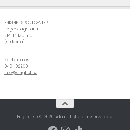
ENIGHET SPORTCENTER
Fagerstagatan 1
214 44 Malmö
(
se karta
)
Kontakta oss:
040-192260
info@enighet.se
Enighet.se © 2026. Alla rättigheter reserverade.