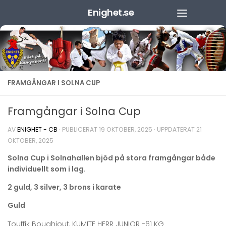
Enighet.se
Hoppa till innehåll
FRAMGÅNGAR I SOLNA CUP
Framgångar i Solna Cup
AV
ENIGHET - CB
· PUBLICERAT
19 OKTOBER, 2025
· UPPDATERAT
21
OKTOBER, 2025
Solna Cup i Solnahallen bjöd på stora framgångar både
individuellt som i lag.
2 guld, 3 silver, 3 brons i karate
Guld
Touffik Boughiout, KUMITE HERR JUNIOR -61 KG