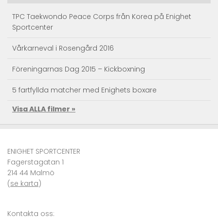
TPC Taekwondo Peace Corps från Korea på Enighet
Sportcenter
Vårkarneval i Rosengård 2016
Föreningarnas Dag 2015 – Kickboxning
5 fartfyllda matcher med Enighets boxare
Visa ALLA filmer »
Taekwondo Träningsläger
Kendo action – Landslagets träningsläger
ENIGHET SPORTCENTER
Se Superkicken – JKA RM Sweden 2010 Karate
Fagerstagatan 1
214 44 Malmö
VM i karate – självförsvar i världsklass
(
se karta
)
Kronprinsessan Victoria och Prins Daniel på Enighet
Sportcenter
Kontakta oss: