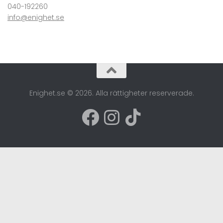
040-192260
info@enighet.se
Enighet.se © 2026. Alla rättigheter reserverade.