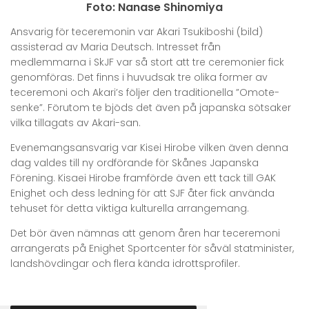
Foto: Nanase Shinomiya
Ansvarig för teceremonin var Akari Tsukiboshi (bild)
assisterad av Maria Deutsch. Intresset från
medlemmarna i SkJF var så stort att tre ceremonier fick
genomföras. Det finns i huvudsak tre olika former av
teceremoni och Akari’s följer den traditionella ”Omote-
senke”. Förutom te bjöds det även på japanska sötsaker
vilka tillagats av Akari-san.
Evenemangsansvarig var Kisei Hirobe vilken även denna
dag valdes till ny ordförande för Skånes Japanska
Förening. Kisaei Hirobe framförde även ett tack till GAK
Enighet och dess ledning för att SJF åter fick använda
tehuset för detta viktiga kulturella arrangemang.
Det bör även nämnas att genom åren har teceremoni
arrangerats på Enighet Sportcenter för såväl statminister,
landshövdingar och flera kända idrottsprofiler.