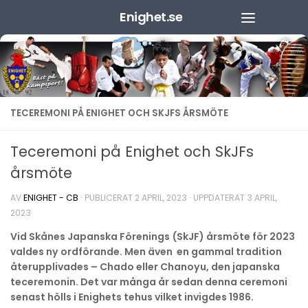
Enighet.se
Hoppa till innehåll
TECEREMONI PÅ ENIGHET OCH SKJFS ÅRSMÖTE
Teceremoni på Enighet och SkJFs
årsmöte
AV
ENIGHET - CB
· PUBLICERAT
2 APRIL, 2023
· UPPDATERAT
3 APRIL,
2023
Vid Skånes Japanska Förenings (SkJF) årsmöte för 2023
valdes ny ordförande. Men även en gammal tradition
återupplivades – Chado eller Chanoyu, den japanska
teceremonin. Det var många år sedan denna ceremoni
senast hölls i Enighets tehus vilket invigdes 1986.