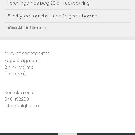
Föreningarnas Dag 2015 – Kickboxning
5 fartfyllda matcher med Enighets boxare
Visa ALLA filmer »
Taekwondo Träningsläger
Kendo action – Landslagets träningsläger
ENIGHET SPORTCENTER
Se Superkicken – JKA RM Sweden 2010 Karate
Fagerstagatan 1
214 44 Malmö
VM i karate – självförsvar i världsklass
(
se karta
)
Kronprinsessan Victoria och Prins Daniel på Enighet
Sportcenter
Kontakta oss:
040-192260
info@enighet.se