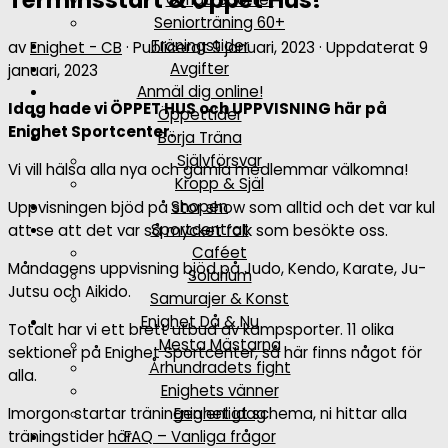
Terminsstart & Öppet Hus!
Seniorträning 60+
Träningstider
av
Enighet - CB
· Publicerat
9 januari, 2023
· Uppdaterat
9
Avgifter
januari, 2023
Anmäl dig online!
Idag hade vi ÖPPET HUS och UPPVISNING här på
Öppettider
Enighet Sportcenter.
Börja Träna
Självförsvar
Vi vill hälsa alla nya och gamla medlemmar välkomna!
Kropp & Själ
Shopen
Uppvisningen bjöd på stor show som alltid och det var kul
Sportcentrat
att se att det var så mycket folk som besökte oss.
Caféet
Måndagens uppvisning bjöd på Judo, Kendo, Karate, Ju-
Solarium
Jutsu och Aikido.
Samurajer & Konst
Enighet Då & Nu
Totalt har vi ett brett utbud av kampsporter. 11 olika
Mesta Mästarna
sektioner på Enighet Sportcenter, så här finns något för
Århundradets fight
alla.
Enighets vänner
Enighet idag
Imorgon startar träningen enligt schema, ni hittar alla
FAQ – Vanliga frågor
träningstider
här
.