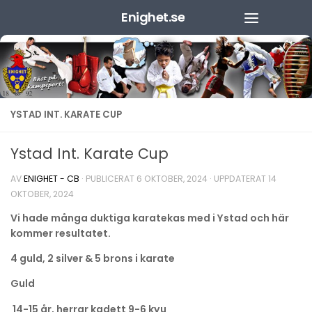
Enighet.se
Hoppa till innehåll
YSTAD INT. KARATE CUP
Ystad Int. Karate Cup
AV
ENIGHET - CB
· PUBLICERAT
6 OKTOBER, 2024
· UPPDATERAT
14
OKTOBER, 2024
Vi hade många duktiga karatekas med i Ystad och här
kommer resultatet.
4 guld, 2 silver & 5 brons i karate
Guld
14-15 år, herrar kadett 9-6 kyu